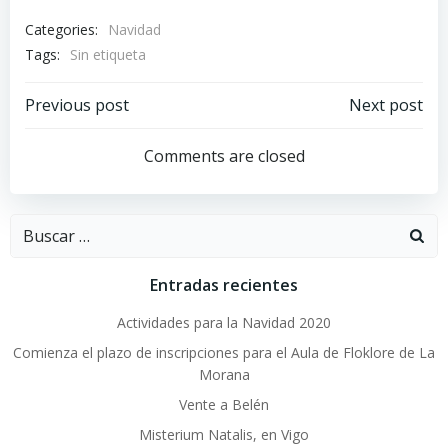
Categories:
Navidad
Tags:
Sin etiqueta
Navegación
Navegación
Previous post
Next post
por
por
Comments are closed
las
las
Buscar:
entradas
entradas
Entradas recientes
Actividades para la Navidad 2020
Comienza el plazo de inscripciones para el Aula de Floklore de La
Morana
Vente a Belén
Misterium Natalis, en Vigo